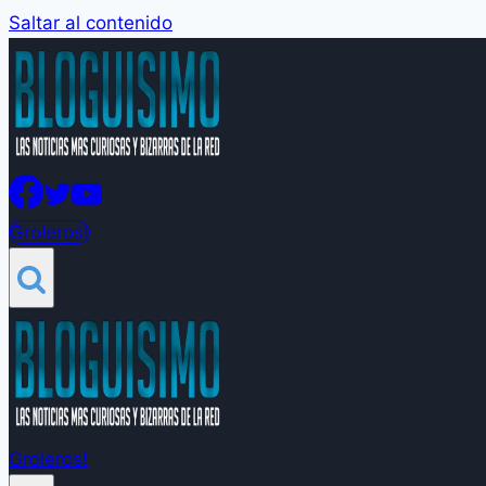
Saltar al contenido
Groleros!
Groleros!