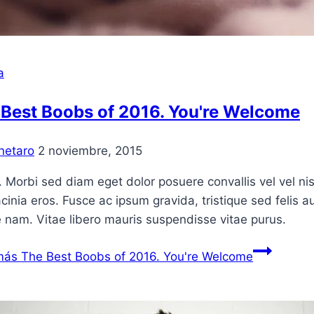
a
 Best Boobs of 2016. You're Welcome
netaro
2 noviembre, 2015
. Morbi sed diam eget dolor posuere convallis vel vel nisl
acinia eros. Fusce ac ipsum gravida, tristique sed feli
 nam. Vitae libero mauris suspendisse vitae purus.
más
The Best Boobs of 2016. You're Welcome