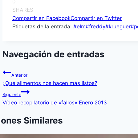
0
SHARES
Compartir en Facebook
Compartir en Twitter
Etiquetas de la entrada:
#
elm
#
freddy
#
krueguer
#
p
Navegación de entradas
Anterior
¿Qué alimentos nos hacen más listos?
Siguiente
Ví­deo recopilatorio de «fallos» Enero 2013
iones Similares