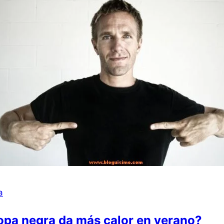
a
opa negra da más calor en verano?