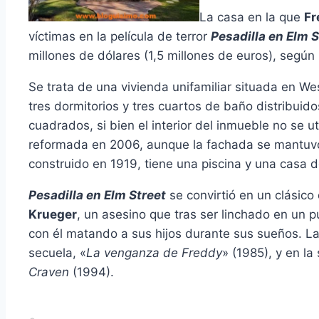
La casa en la que
Fr
ví­ctimas en la pelí­cula de terror
Pesadilla en Elm S
millones de dólares (1,5 millones de euros), segú
Se trata de una vivienda unifamiliar situada en We
tres dormitorios y tres cuartos de baño distribuid
cuadrados, si bien el interior del inmueble no se u
reformada en 2006, aunque la fachada se mantuvo f
construido en 1919, tiene una piscina y una casa 
Pesadilla en Elm Street
se convirtió en un clásico 
Krueger
, un asesino que tras ser linchado en un
con él matando a sus hijos durante sus sueños. La
secuela, «
La venganza de Freddy
» (1985), y en l
Craven
(1994).