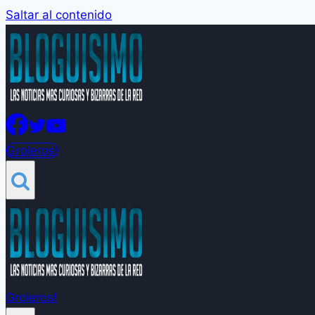
Saltar al contenido
Groleros!
Groleros!