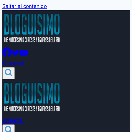
Saltar al contenido
Groleros!
Groleros!