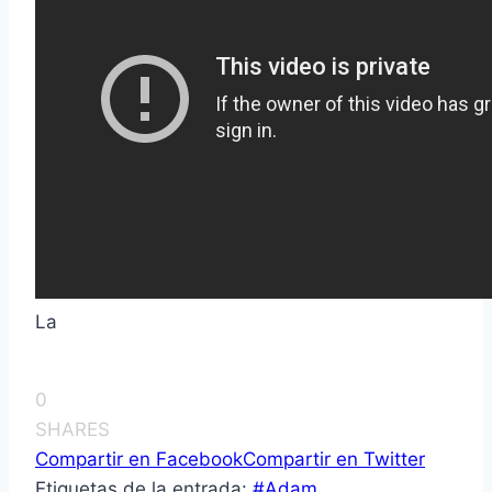
La
0
SHARES
Compartir en Facebook
Compartir en Twitter
Etiquetas de la entrada:
#
Adam