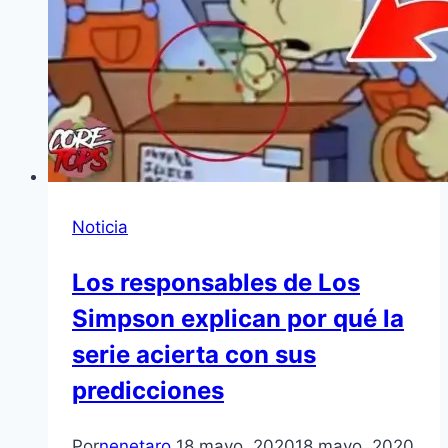
Noticia
Los responsables de Los
Simpson explican por qué la
serie acierta con sus
predicciones
Por
nenetaro
18 mayo, 2020
18 mayo, 2020