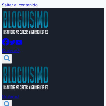
Saltar al contenido
Groleros!
Groleros!