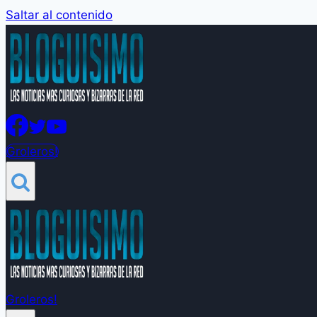
Saltar al contenido
Groleros!
Groleros!