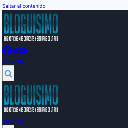
Saltar al contenido
Groleros!
Groleros!