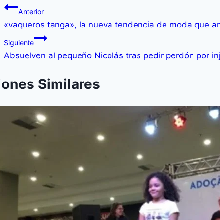
Anterior
«vaqueros tanga», la nueva tendencia de moda que ar
Siguiente
Absuelven al pequeño Nicolás tras pedir perdón por injur
iones Similares