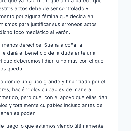
laro que ya está bien, que ahora parece que
estros actos debe de ser controlado y
omento por alguna fémina que decida en
mismos para justificar sus erróneos actos
dicho foco mediático al varón.
n menos derechos. Suena a coña, a
le dará el beneficio de la duda ante una
l que deberemos lidiar, u no mas con el que
nos queda.
po donde un grupo grande y financiado por el
bres, haciéndolos culpables de manera
cometido, pero que con el apoyo que ellas dan
ios y totalmente culpables incluso antes de
tienen es poder.
de luego lo que estamos viendo últimamente