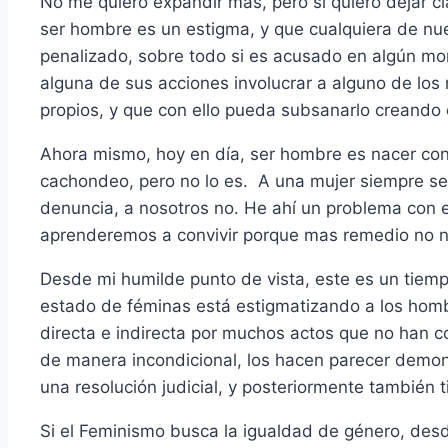
No me quiero expandir más, pero si quiero dejar c
ser hombre es un estigma, y que cualquiera de nu
penalizado, sobre todo si es acusado en algún m
alguna de sus acciones involucrar a alguno de los 
propios, y que con ello pueda subsanarlo creando 
Ahora mismo, hoy en día, ser hombre es nacer co
cachondeo, pero no lo es. A una mujer siempre se 
denuncia, a nosotros no. He ahí un problema con e
aprenderemos a convivir porque mas remedio no 
Desde mi humilde punto de vista, este es un tiem
estado de féminas está estigmatizando a los hom
directa e indirecta por muchos actos que no han 
de manera incondicional, los hacen parecer demon
una resolución judicial, y posteriormente también 
Si el Feminismo busca la igualdad de género, des