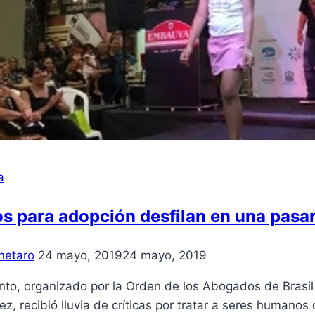
a
s para adopción desfilan en una pasare
netaro
24 mayo, 2019
24 mayo, 2019
nto, organizado por la Orden de los Abogados de Brasil 
ez, recibió lluvia de críticas por tratar a seres humanos