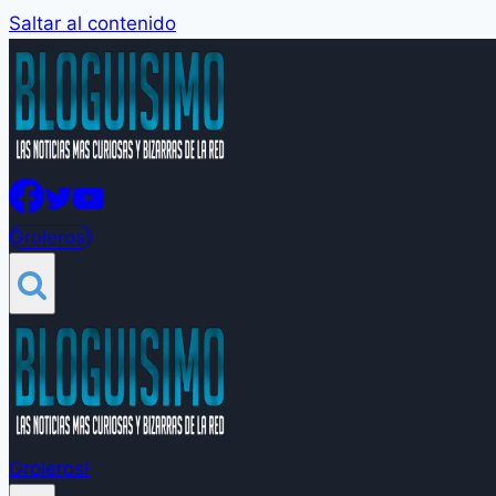
Saltar al contenido
Groleros!
Groleros!