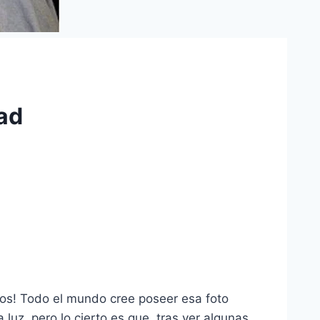
ad
otos! Todo el mundo cree poseer esa foto
a luz, pero lo cierto es que, tras ver algunas