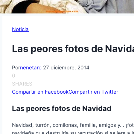
Noticia
Las peores fotos de Navid
Por
nenetaro
27 diciembre, 2014
0
SHARES
Compartir en Facebook
Compartir en Twitter
Las peores fotos de Navidad
Navidad, turrón, comilonas, familia, amigos y… ¡f
navideña que destruiría su reputación si saliera a l