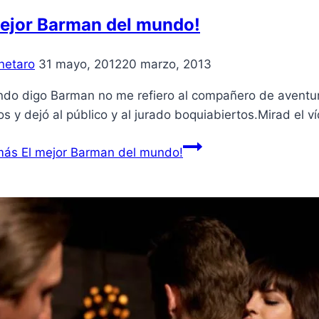
mejor Barman del mundo!
netaro
31 mayo, 2012
20 marzo, 2013
ndo digo Barman no me refiero al compañero de aventur
os y dejó al público y al jurado boquiabiertos.Mirad el 
más
El mejor Barman del mundo!