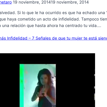
netaro
19 noviembre, 2014
19 noviembre, 2014
lvedad. Si lo que le ha ocurrido es que ha echado una ‘c
 que haya cometido un acto de infidelidad. Tampoco tie
o una relación que hasta ahora ha centrado tu vida….
más
Infidelidad – 7 Señales de que tu mujer te está siend