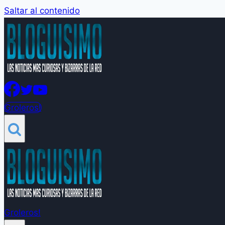
Saltar al contenido
Groleros!
Groleros!