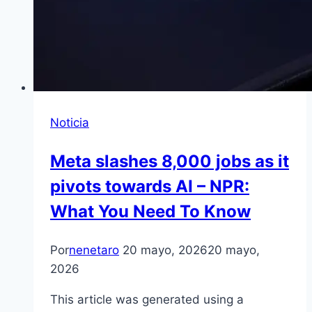
Noticia
Meta slashes 8,000 jobs as it
pivots towards AI – NPR:
What You Need To Know
Por
nenetaro
20 mayo, 2026
20 mayo,
2026
This article was generated using a