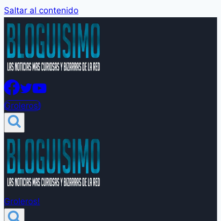
Saltar al contenido
Groleros!
Groleros!