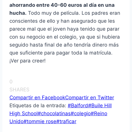
ahorrando entre 40-60 euros al día en una
hucha.
Todo muy de película. Los padres eran
conscientes de ello y han asegurado que les
parece mal que el joven haya tenido que parar
con su negocio en el colegio, ya que si hubiera
seguido hasta final de año tendría dinero más
que suficiente para pagar toda la matrícula.
¡Ver para creer!
0
SHARES
Compartir en Facebook
Compartir en Twitter
Etiquetas de la entrada:
#
Balford
#
Buile Hill
High School
#
chocolatinas
#
colegio
#
Reino
Unido
#
tommie rose
#
traficar