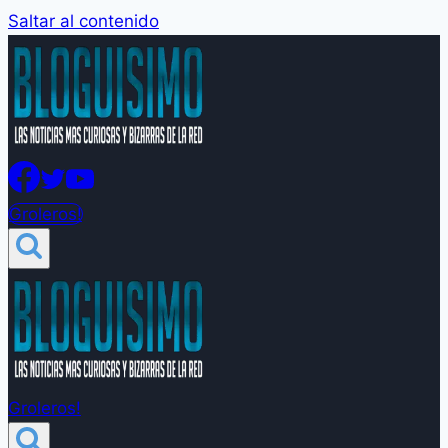
Saltar al contenido
Groleros!
Groleros!