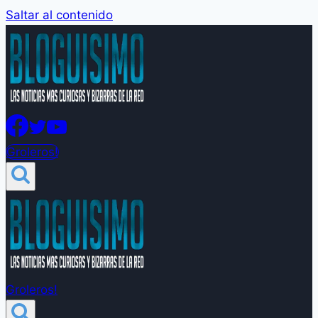
Saltar al contenido
Groleros!
Groleros!