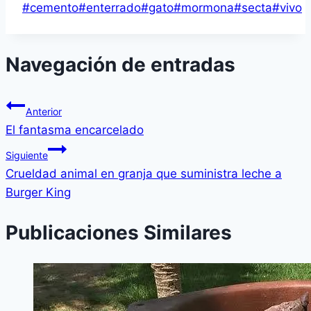
#
cemento
#
enterrado
#
gato
#
mormona
#
secta
#
vivo
Navegación de entradas
Anterior
El fantasma encarcelado
Siguiente
Crueldad animal en granja que suministra leche a
Burger King
Publicaciones Similares