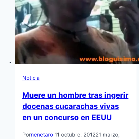
Noticia
Muere un hombre tras ingerir
docenas cucarachas vivas
en un concurso en EEUU
Por
nenetaro
11 octubre, 2012
21 marzo,