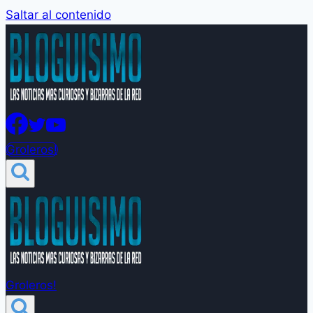
Saltar al contenido
Groleros!
Groleros!