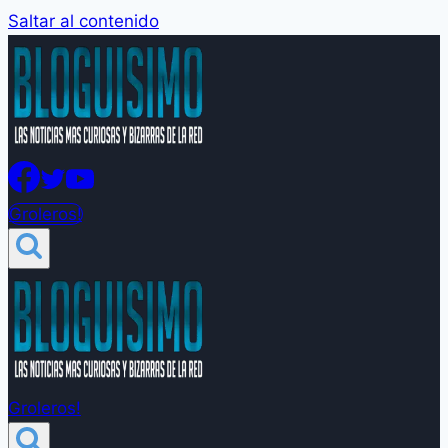
Saltar al contenido
Groleros!
Groleros!