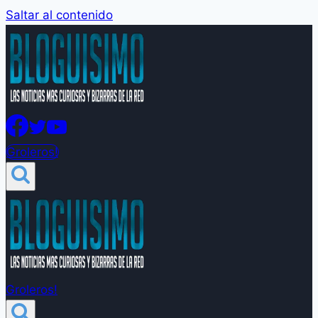
Saltar al contenido
Groleros!
Groleros!