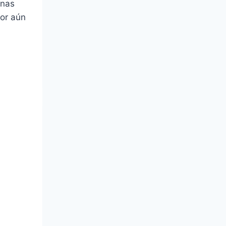
onas
dor aún