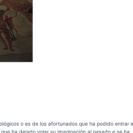
eológicos o es de los afortunados que ha podido entrar 
 que ha dejado volar su imaginación al pasado e se ha