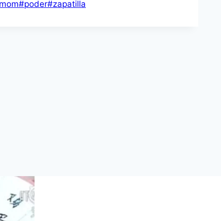
mom
#
poder
#
zapatilla