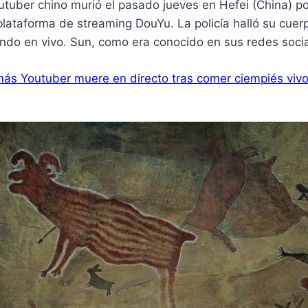
tuber chino murió el pasado jueves en Hefei (China) po
plataforma de streaming DouYu. La policía halló su cue
ndo en vivo. Sun, como era conocido en sus redes socia
más
Youtuber muere en directo tras comer ciempiés viv