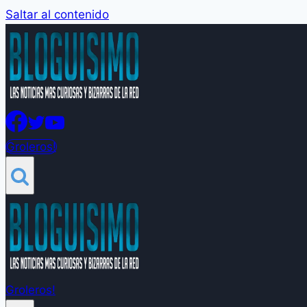
Saltar al contenido
Groleros!
Groleros!