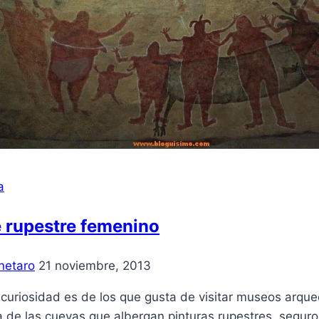
a
 rupestre femenino
netaro
21 noviembre, 2013
 curiosidad es de los que gusta de visitar museos arqu
 de las cuevas que albergan pinturas rupestres, seguro