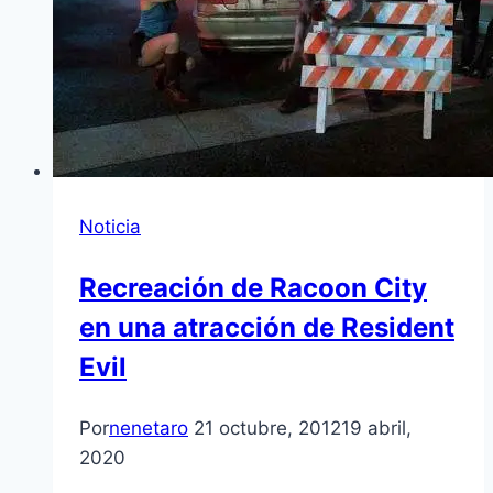
Noticia
Recreación de Racoon City
en una atracción de Resident
Evil
Por
nenetaro
21 octubre, 2012
19 abril,
2020