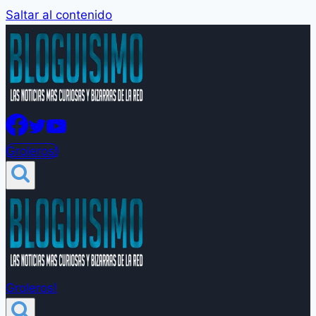
Saltar al contenido
Groleros!
Groleros!