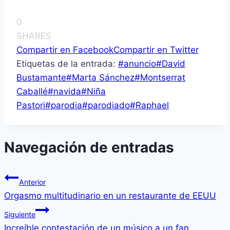
0
SHARES
Compartir en Facebook
Compartir en Twitter
Etiquetas de la entrada:
#
anuncio
#
David
Bustamante
#
Marta Sánchez
#
Montserrat
Caballé
#
navida
#
Niña
Pastori
#
parodia
#
parodiado
#
Raphael
Navegación de entradas
Anterior
Orgasmo multitudinario en un restaurante de EEUU
Siguiente
Increíble contestación de un músico a un fan