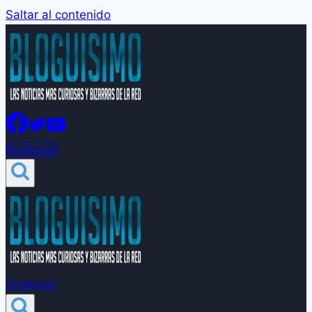
Saltar al contenido
Groleros!
Groleros!