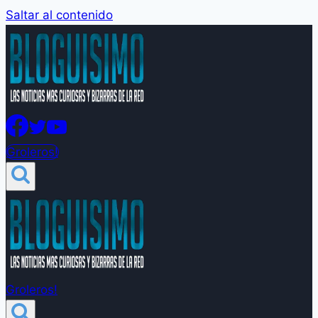
Saltar al contenido
Groleros!
Groleros!