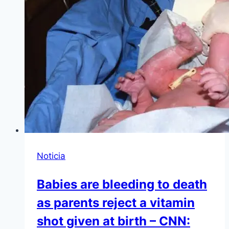
Noticia
Babies are bleeding to death
as parents reject a vitamin
shot given at birth – CNN: