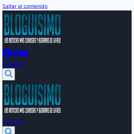
Saltar al contenido
Groleros!
Groleros!