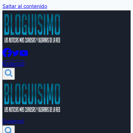
Saltar al contenido
Groleros!
Groleros!