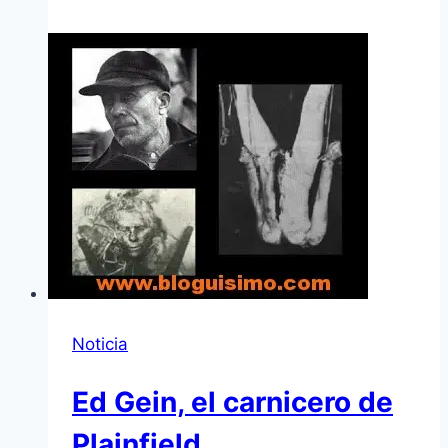
Noticia
Ed Gein, el carnicero de
Plainfield