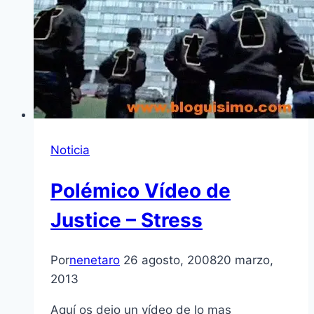
Noticia
Polémico Ví­deo de
Justice – Stress
Por
nenetaro
26 agosto, 2008
20 marzo,
2013
Aquí­ os dejo un ví­deo de lo mas