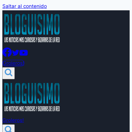
Saltar al contenido
Groleros!
Groleros!