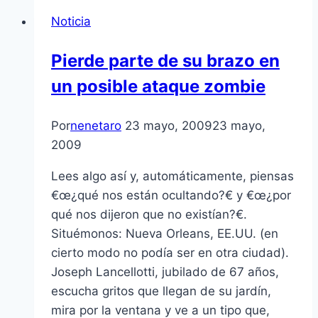
Noticia
Pierde parte de su brazo en
un posible ataque zombie
Por
nenetaro
23 mayo, 2009
23 mayo,
2009
Lees algo así­ y, automáticamente, piensas
€œ¿qué nos están ocultando?€ y €œ¿por
qué nos dijeron que no existí­an?€.
Situémonos: Nueva Orleans, EE.UU. (en
cierto modo no podí­a ser en otra ciudad).
Joseph Lancellotti, jubilado de 67 años,
escucha gritos que llegan de su jardí­n,
mira por la ventana y ve a un tipo que,