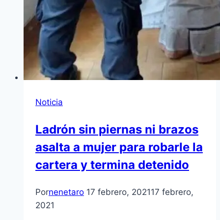
Noticia
Ladrón sin piernas ni brazos
asalta a mujer para robarle la
cartera y termina detenido
Por
nenetaro
17 febrero, 2021
17 febrero,
2021