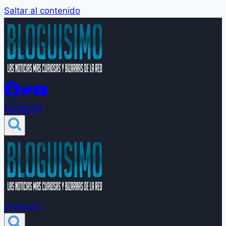
Saltar al contenido
Groleros!
Groleros!