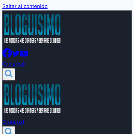
Saltar al contenido
Groleros!
Groleros!