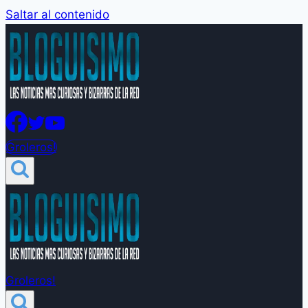
Saltar al contenido
Groleros!
Groleros!