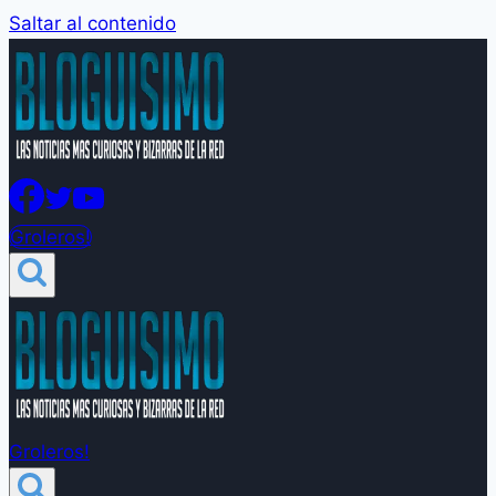
Saltar al contenido
Groleros!
Groleros!