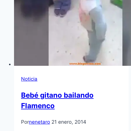
Noticia
Bebé gitano bailando
Flamenco
Por
nenetaro
21 enero, 2014