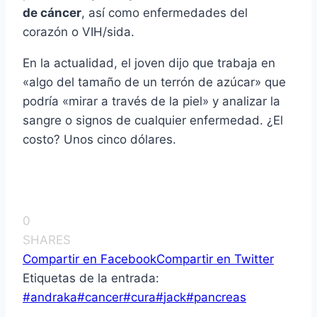
de cáncer
, así­ como enfermedades del
corazón o VIH/sida.
En la actualidad, el joven dijo que trabaja en
«algo del tamaño de un terrón de azúcar» que
podrí­a «mirar a través de la piel» y analizar la
sangre o signos de cualquier enfermedad. ¿El
costo? Unos cinco dólares.
0
SHARES
Compartir en Facebook
Compartir en Twitter
Etiquetas de la entrada:
#
andraka
#
cancer
#
cura
#
jack
#
pancreas