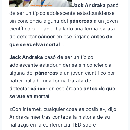
Jack Andraka
pasó
de ser un tí­pico adolescente estadounidense
sin conciencia alguna del
páncreas
a un joven
cientí­fico por haber hallado una forma barata
de detectar
cáncer
en ese órgano
antes de
que se vuelva mortal
…
Jack Andraka
pasó de ser un tí­pico
adolescente estadounidense sin conciencia
alguna del
páncreas
a un joven cientí­fico por
haber hallado una forma barata de
detectar
cáncer
en ese órgano
antes de que
se vuelva mortal
.
«Con internet, cualquier cosa es posible», dijo
Andraka mientras contaba la historia de su
hallazgo en la conferencia TED sobre