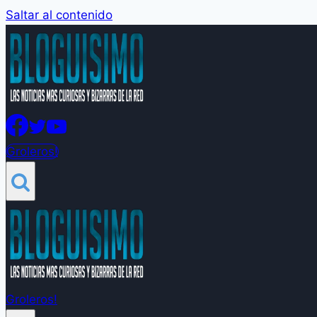
Saltar al contenido
Groleros!
Groleros!