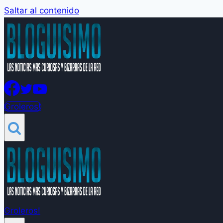
Saltar al contenido
Groleros!
Groleros!