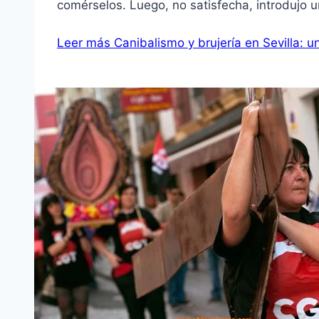
comérselos. Luego, no satisfecha, introdujo 
Leer más
Canibalismo y brujería en Sevilla: 