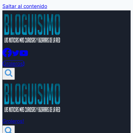
Saltar al contenido
Groleros!
Groleros!