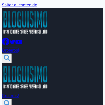
Saltar al contenido
Groleros!
Groleros!