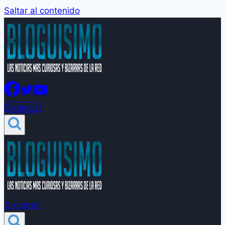
Saltar al contenido
Groleros!
Groleros!