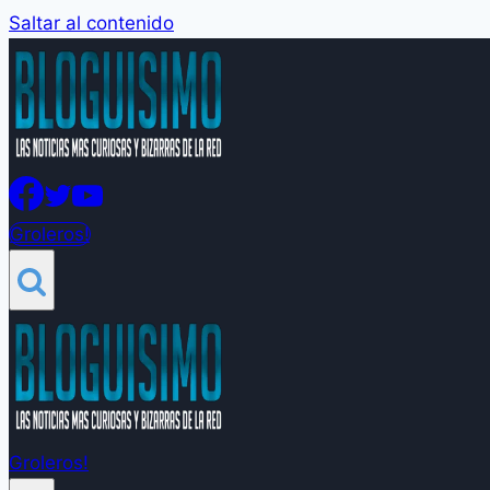
Saltar al contenido
Groleros!
Groleros!