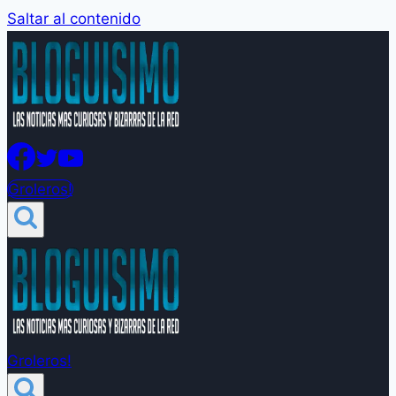
Saltar al contenido
Groleros!
Groleros!