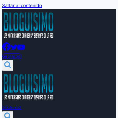
Saltar al contenido
Groleros!
Groleros!