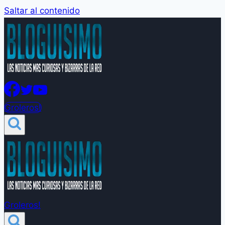
Saltar al contenido
Groleros!
Groleros!