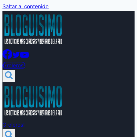
Saltar al contenido
Groleros!
Groleros!