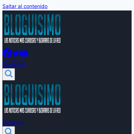
Saltar al contenido
Groleros!
Groleros!