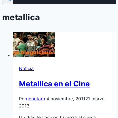
metallica
Noticia
Metallica en el Cine
Por
nenetaro
4 noviembre, 2011
21 marzo,
2013
Un dí­as te vas con tu moza al cine a