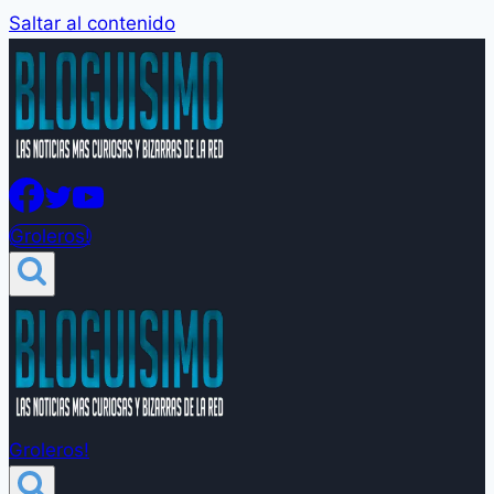
Saltar al contenido
Groleros!
Groleros!