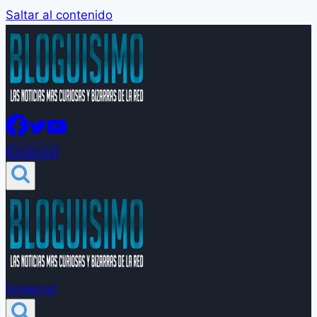
Saltar al contenido
Groleros!
Groleros!