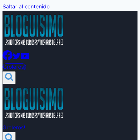
Saltar al contenido
Groleros!
Groleros!