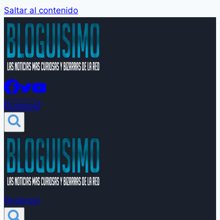
Saltar al contenido
Groleros!
Groleros!