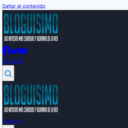
Saltar al contenido
Groleros!
Groleros!