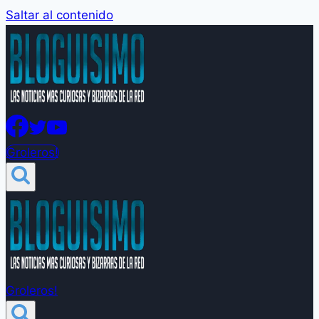
Saltar al contenido
Groleros!
Groleros!