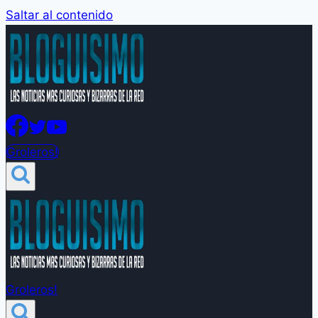
Saltar al contenido
Groleros!
Groleros!