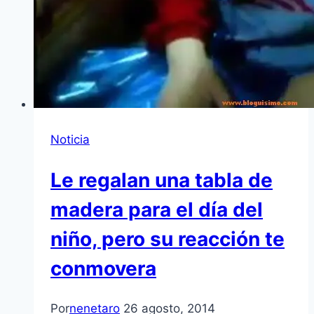
Noticia
Le regalan una tabla de
madera para el día del
niño, pero su reacción te
conmovera
Por
nenetaro
26 agosto, 2014