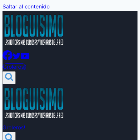
Saltar al contenido
Groleros!
Groleros!