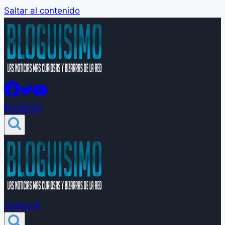
Saltar al contenido
Groleros!
Groleros!