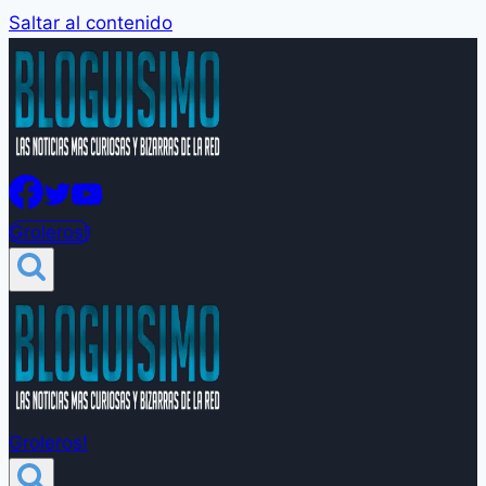
Saltar al contenido
Groleros!
Groleros!