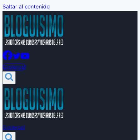
Saltar al contenido
Groleros!
Groleros!