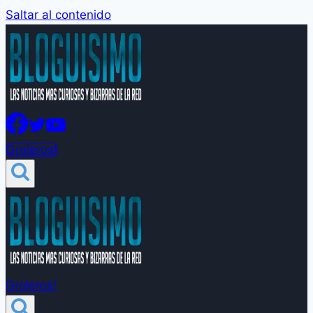
Saltar al contenido
Groleros!
Groleros!