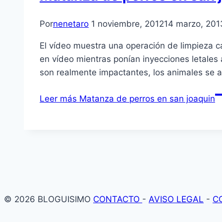
Por
nenetaro
1 noviembre, 2012
14 marzo, 201
El ví­deo muestra una operación de limpieza 
en ví­deo mientras poní­an inyecciones letale
son realmente impactantes, los animales se 
Leer más
Matanza de perros en san joaquin
© 2026 BLOGUISIMO
CONTACTO
-
AVISO LEGAL
-
C