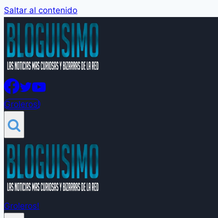
Saltar al contenido
Groleros!
Groleros!