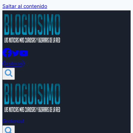
Saltar al contenido
Groleros!
Groleros!